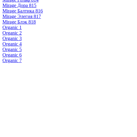
Mirage Дора 815
Mirage Балтика 816
Mirage Элегия 817
Mirage Блэк 818
Organic 1
Organic 2
Organic 3
Organic 4
Organic 5
Organic 6
Organic 7