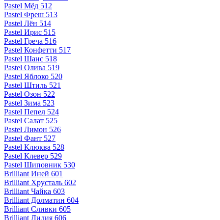
Pastel Мёд 512
Pastel Фреш 513
Pastel Лён 514
Pastel Ирис 515
Pastel Греча 516
Pastel Конфетти 517
Pastel Шанс 518
Pastel Олива 519
Pastel Яблоко 520
Pastel Штиль 521
Pastel Озон 522
Pastel Зима 523
Pastel Пепел 524
Pastel Салат 525
Pastel Лимон 526
Pastel Фант 527
Pastel Клюква 528
Pastel Клевер 529
Pastel Шиповник 530
Brilliant Иней 601
Brilliant Хрусталь 602
Brilliant Чайка 603
Brilliant Долматин 604
Brilliant Сливки 605
Brilliant Лилия 606