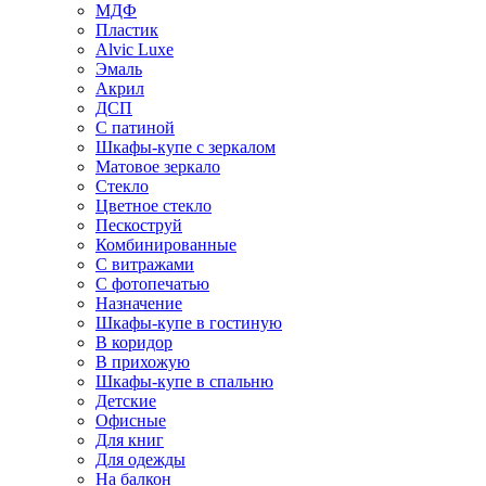
МДФ
Пластик
Alvic Luxe
Эмаль
Акрил
ДСП
С патиной
Шкафы-купе с зеркалом
Матовое зеркало
Стекло
Цветное стекло
Пескоструй
Комбинированные
С витражами
С фотопечатью
Назначение
Шкафы-купе в гостиную
В коридор
В прихожую
Шкафы-купе в спальню
Детские
Офисные
Для книг
Для одежды
На балкон