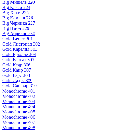
Big Мишель 220
Big Какао 223
Big Хаки 225
Big Камыш 226
Big Черника 227
Big Пион 229
Big Абрикос 230
Gold Венге 301
Gold Листопад 302
Gold Карелия 303
Gold Брюлле 304
Gold Бархат 305
Gold Кедр 306
Gold Каир 307
Gold Барс 308
Gold Ладья 309
Gold Сапфир 310
Monochrome 401
Monochrome 402
Monochrome 403
Monochrome 404
Monochrome 405
Monochrome 406
Monochrome 407
Monochrome 408