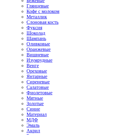
Бежевые
Глянцевые
Кофе с молоком
Металлик
Слоновая кость
Фуксия
Шоколад
Шампань
Оливковые
Оранжевые
Вишневые
Изумрудные
Венге
Ореховые
Янтарные
Сиреневые
Салатовые
Фиолетовые
Мятные
Золотые
Синие
Материал
МДФ
Эмаль
Акрил