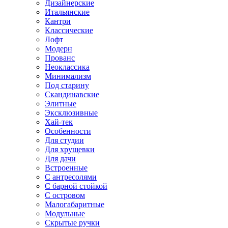
Дизайнерские
Итальянские
Кантри
Классические
Лофт
Модерн
Прованс
Неоклассика
Минимализм
Под старину
Скандинавские
Элитные
Эксклюзивные
Хай-тек
Особенности
Для студии
Для хрущевки
Для дачи
Встроенные
С антресолями
С барной стойкой
С островом
Малогабаритные
Модульные
Скрытые ручки