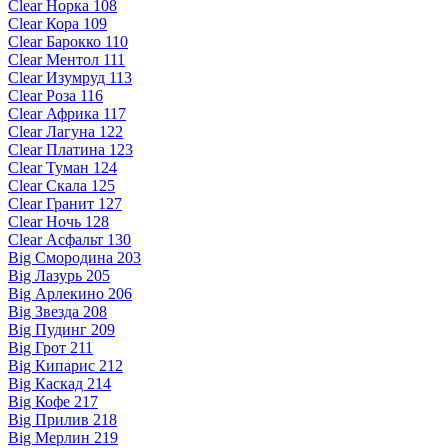
Clear Норка 108
Clear Кора 109
Clear Барокко 110
Clear Ментол 111
Clear Изумруд 113
Clear Роза 116
Clear Африка 117
Clear Лагуна 122
Clear Платина 123
Clear Туман 124
Clear Скала 125
Clear Гранит 127
Clear Ночь 128
Clear Асфальт 130
Big Смородина 203
Big Лазурь 205
Big Арлекино 206
Big Звезда 208
Big Пудинг 209
Big Грот 211
Big Кипарис 212
Big Каскад 214
Big Кофе 217
Big Прилив 218
Big Мерлин 219