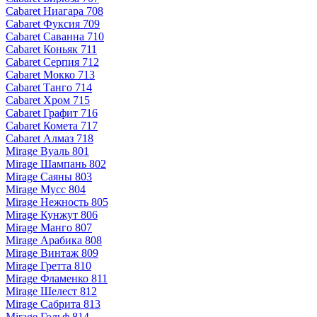
Cabaret Ниагара 708
Cabaret Фуксия 709
Cabaret Саванна 710
Cabaret Коньяк 711
Cabaret Серпия 712
Cabaret Мокко 713
Cabaret Танго 714
Cabaret Хром 715
Cabaret Графит 716
Cabaret Комета 717
Cabaret Алмаз 718
Mirage Вуаль 801
Mirage Шампань 802
Mirage Саяны 803
Mirage Мусс 804
Mirage Нежность 805
Mirage Кунжут 806
Mirage Манго 807
Mirage Арабика 808
Mirage Винтаж 809
Mirage Гретта 810
Mirage Фламенко 811
Mirage Шелест 812
Mirage Сабрита 813
Mirage Гольф 814