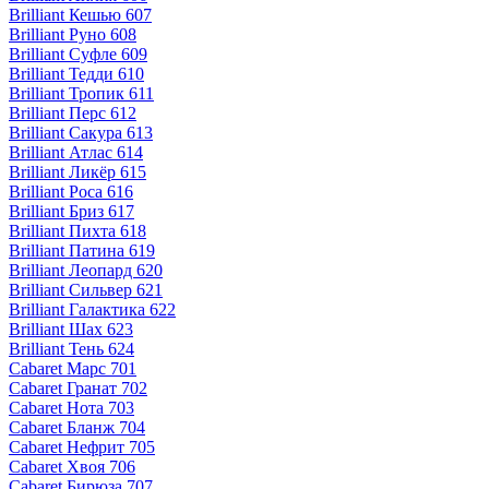
Brilliant Кешью 607
Brilliant Руно 608
Brilliant Суфле 609
Brilliant Тедди 610
Brilliant Тропик 611
Brilliant Перс 612
Brilliant Сакура 613
Brilliant Атлас 614
Brilliant Ликёр 615
Brilliant Роса 616
Brilliant Бриз 617
Brilliant Пихта 618
Brilliant Патина 619
Brilliant Леопард 620
Brilliant Сильвер 621
Brilliant Галактика 622
Brilliant Шах 623
Brilliant Тень 624
Cabaret Марс 701
Cabaret Гранат 702
Cabaret Нота 703
Cabaret Бланж 704
Cabaret Нефрит 705
Cabaret Хвоя 706
Cabaret Бирюза 707