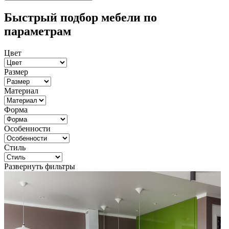
Быстрый подбор мебели по
параметрам
Цвет
Размер
Материал
Форма
Особенности
Стиль
Развернуть фильтры