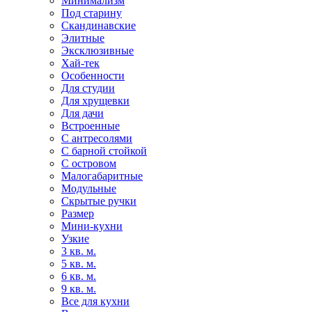
Минимализм
Под старину
Скандинавские
Элитные
Эксклюзивные
Хай-тек
Особенности
Для студии
Для хрущевки
Для дачи
Встроенные
С антресолями
С барной стойкой
С островом
Малогабаритные
Модульные
Скрытые ручки
Размер
Мини-кухни
Узкие
3 кв. м.
5 кв. м.
6 кв. м.
9 кв. м.
Все для кухни