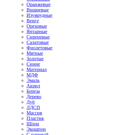
Оранжевые
Вишневые
Изумрудные
Венге
Ореховые
Янтарные
Сиреневые
Салатовые
Фиолетовые
Мятные
Золотые
Синие
Материал
МДФ
Эмаль
Акрил
Береза
Дерево
Дуб
ЛДСП
Массив
Пластик
Шпон
Экошпон
С патиной