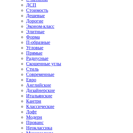
ДСП
Стоимость
Дешевые
Дорогие
Эконом-класс
Элитные
Форма
П-образные
Угловые
Прямые
Радиусные
Скошенные углы
Стиль
Современные
Евро
Английские
Дизайнерские
Итальянские
Кантри
Классические
Лофт
Модерн
Прованс
Неоклассика