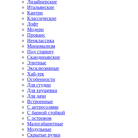
Дизайнерские
Итальянские
Кантри
Классические
Лофт
Модерн
Прованс
Неоклассика
Минимализм
Под старину
Скандинавские
Элитные
Эксклюзивные
Хай-тек
Особенности
Для студии
Для хрущевки
Для дачи
Встроенные
С антресолями
С барной стойкой
С островом
Малогабаритные
Модульные
Скрытые ручки