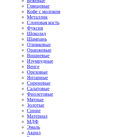
Бежевые
Глянцевые
Кофе с молоком
Металлик
Слоновая кость
Фуксия
Шоколад
Шампань
Оливковые
Оранжевые
Вишневые
Изумрудные
Венге
Ореховые
Янтарные
Сиреневые
Салатовые
Фиолетовые
Мятные
Золотые
Синие
Материал
МДФ
Эмаль
Акрил