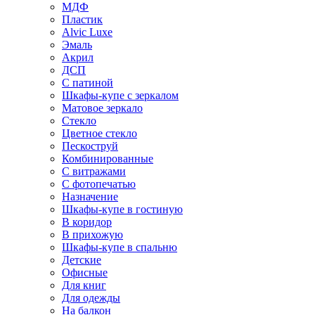
МДФ
Пластик
Alvic Luxe
Эмаль
Акрил
ДСП
С патиной
Шкафы-купе с зеркалом
Матовое зеркало
Стекло
Цветное стекло
Пескоструй
Комбинированные
С витражами
С фотопечатью
Назначение
Шкафы-купе в гостиную
В коридор
В прихожую
Шкафы-купе в спальню
Детские
Офисные
Для книг
Для одежды
На балкон