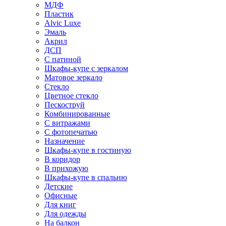
МДФ
Пластик
Alvic Luxe
Эмаль
Акрил
ДСП
С патиной
Шкафы-купе с зеркалом
Матовое зеркало
Стекло
Цветное стекло
Пескоструй
Комбинированные
С витражами
С фотопечатью
Назначение
Шкафы-купе в гостиную
В коридор
В прихожую
Шкафы-купе в спальню
Детские
Офисные
Для книг
Для одежды
На балкон