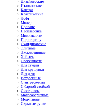
Дизайнерские
Итальянские
Кантри
Классические
Лофт
Модерн
Прованс
Неоклассика
Минимализм
Под старину
Скандинавские
Элитные
Эксклюзивные
Хай-тек
Особенности
Для студии
Для хрущевки
Для дачи
Встроенные
С антресолями
С барной стойкой
С островом
Малогабаритные
Модульные
Скрытые ручки