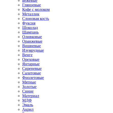
Бежевые
Глянцевые
Кофе с молоком
Металлик
Слоновая кость
Фуксия
Шоколад
Шампань
Оливковые
Оранжевые
Вишневые
Изумрудные
Венге
Ореховые
Янтарные
Сиреневые
Салатовые
Фиолетовые
Мятные
Золотые
Синие
Материал
МДФ
Эмаль
Акрил