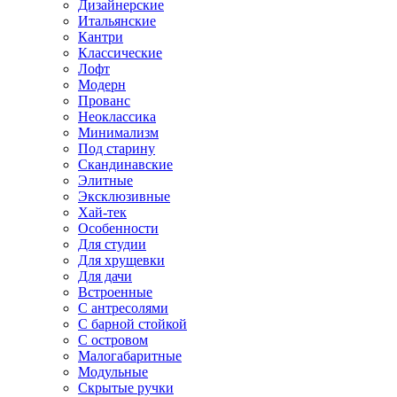
Дизайнерские
Итальянские
Кантри
Классические
Лофт
Модерн
Прованс
Неоклассика
Минимализм
Под старину
Скандинавские
Элитные
Эксклюзивные
Хай-тек
Особенности
Для студии
Для хрущевки
Для дачи
Встроенные
С антресолями
С барной стойкой
С островом
Малогабаритные
Модульные
Скрытые ручки