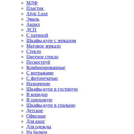
МДФ
Пластик
Alvic Luxe
Эмаль
Акрил
ДСП
С патиной
Шкафы-купе с зеркалом
Матовое зеркало
Стекло
Цветное стекло
Пескоструй
Комбинированные
С витражами
С фотопечатью
Назначение
Шкафы-купе в гостиную
В коридор
В прихожую
Шкафы-купе в спальню
Детские
Офисные
Для книг
Для одежды
На балкон