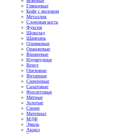
Бежевые
Глянцевые
Кофе с молоком
Металлик
Слоновая кость
Фуксия
Шоколад
Шампань
Оливковые
Оранжевые
Вишневые
Изумрудные
Венге
Ореховые
Янтарные
Сиреневые
Салатовые
Фиолетовые
Мятные
Золотые
Синие
Материал
МДФ
Эмаль
Акрил