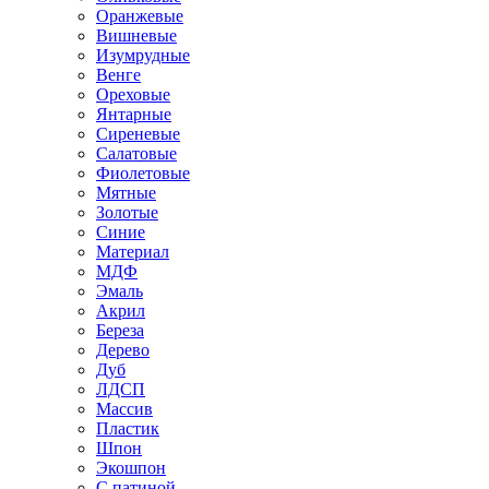
Оранжевые
Вишневые
Изумрудные
Венге
Ореховые
Янтарные
Сиреневые
Салатовые
Фиолетовые
Мятные
Золотые
Синие
Материал
МДФ
Эмаль
Акрил
Береза
Дерево
Дуб
ЛДСП
Массив
Пластик
Шпон
Экошпон
С патиной