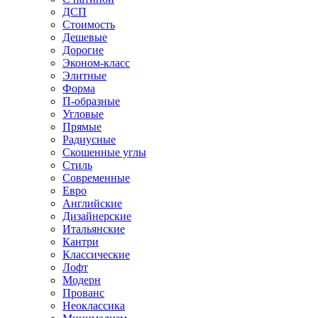
ДСП
Стоимость
Дешевые
Дорогие
Эконом-класс
Элитные
Форма
П-образные
Угловые
Прямые
Радиусные
Скошенные углы
Стиль
Современные
Евро
Английские
Дизайнерские
Итальянские
Кантри
Классические
Лофт
Модерн
Прованс
Неоклассика