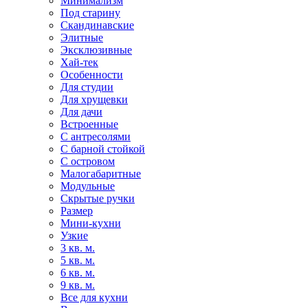
Минимализм
Под старину
Скандинавские
Элитные
Эксклюзивные
Хай-тек
Особенности
Для студии
Для хрущевки
Для дачи
Встроенные
С антресолями
С барной стойкой
С островом
Малогабаритные
Модульные
Скрытые ручки
Размер
Мини-кухни
Узкие
3 кв. м.
5 кв. м.
6 кв. м.
9 кв. м.
Все для кухни