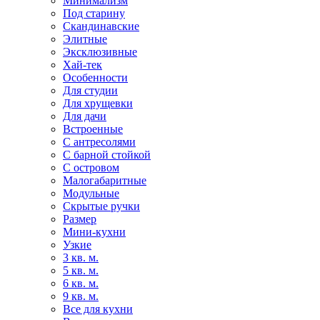
Минимализм
Под старину
Скандинавские
Элитные
Эксклюзивные
Хай-тек
Особенности
Для студии
Для хрущевки
Для дачи
Встроенные
С антресолями
С барной стойкой
С островом
Малогабаритные
Модульные
Скрытые ручки
Размер
Мини-кухни
Узкие
3 кв. м.
5 кв. м.
6 кв. м.
9 кв. м.
Все для кухни