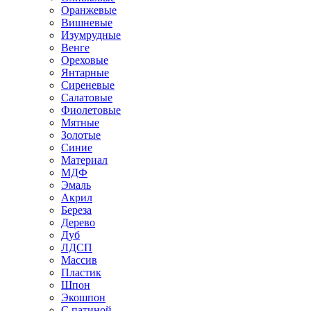
Оранжевые
Вишневые
Изумрудные
Венге
Ореховые
Янтарные
Сиреневые
Салатовые
Фиолетовые
Мятные
Золотые
Синие
Материал
МДФ
Эмаль
Акрил
Береза
Дерево
Дуб
ЛДСП
Массив
Пластик
Шпон
Экошпон
С патиной