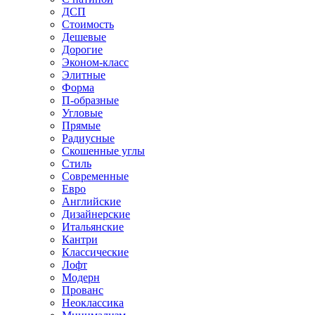
ДСП
Стоимость
Дешевые
Дорогие
Эконом-класс
Элитные
Форма
П-образные
Угловые
Прямые
Радиусные
Скошенные углы
Стиль
Современные
Евро
Английские
Дизайнерские
Итальянские
Кантри
Классические
Лофт
Модерн
Прованс
Неоклассика