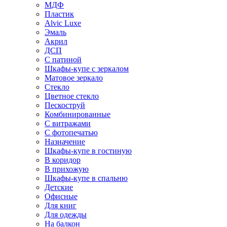
МДФ
Пластик
Alvic Luxe
Эмаль
Акрил
ДСП
С патиной
Шкафы-купе с зеркалом
Матовое зеркало
Стекло
Цветное стекло
Пескоструй
Комбинированные
С витражами
С фотопечатью
Назначение
Шкафы-купе в гостиную
В коридор
В прихожую
Шкафы-купе в спальню
Детские
Офисные
Для книг
Для одежды
На балкон