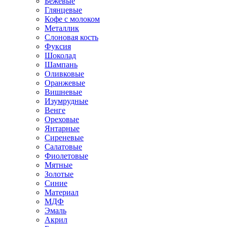
Бежевые
Глянцевые
Кофе с молоком
Металлик
Слоновая кость
Фуксия
Шоколад
Шампань
Оливковые
Оранжевые
Вишневые
Изумрудные
Венге
Ореховые
Янтарные
Сиреневые
Салатовые
Фиолетовые
Мятные
Золотые
Синие
Материал
МДФ
Эмаль
Акрил