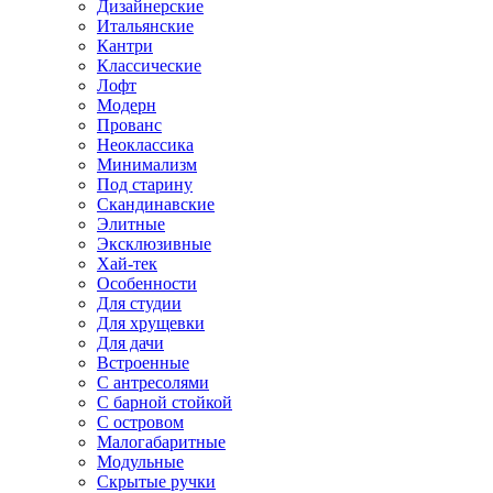
Дизайнерские
Итальянские
Кантри
Классические
Лофт
Модерн
Прованс
Неоклассика
Минимализм
Под старину
Скандинавские
Элитные
Эксклюзивные
Хай-тек
Особенности
Для студии
Для хрущевки
Для дачи
Встроенные
С антресолями
С барной стойкой
С островом
Малогабаритные
Модульные
Скрытые ручки