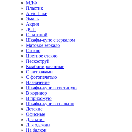
МДФ
Пластик
Alvic Luxe
Эмаль
Акрил
ДСП
С патиной
Шкафы-купе с зеркалом
Матовое зеркало
Стекло
Цветное стекло
Пескоструй
Комбинированные
С витражами
С фотопечатью
Назначение
Шкафы-купе в гостиную
В коридор
В прихожую
Шкафы-купе в спальню
Детские
Офисные
Для книг
Для одежды
На балкон