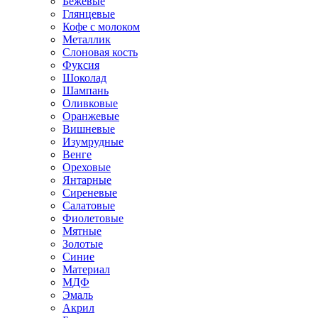
Бежевые
Глянцевые
Кофе с молоком
Металлик
Слоновая кость
Фуксия
Шоколад
Шампань
Оливковые
Оранжевые
Вишневые
Изумрудные
Венге
Ореховые
Янтарные
Сиреневые
Салатовые
Фиолетовые
Мятные
Золотые
Синие
Материал
МДФ
Эмаль
Акрил