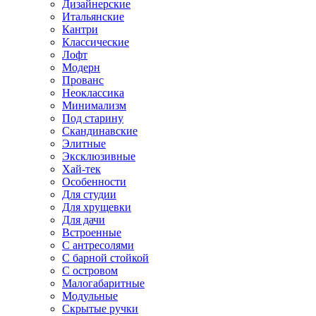
Дизайнерские
Итальянские
Кантри
Классические
Лофт
Модерн
Прованс
Неоклассика
Минимализм
Под старину
Скандинавские
Элитные
Эксклюзивные
Хай-тек
Особенности
Для студии
Для хрущевки
Для дачи
Встроенные
С антресолями
С барной стойкой
С островом
Малогабаритные
Модульные
Скрытые ручки