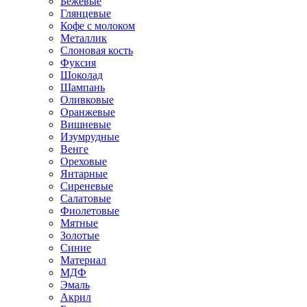
Бежевые
Глянцевые
Кофе с молоком
Металлик
Слоновая кость
Фуксия
Шоколад
Шампань
Оливковые
Оранжевые
Вишневые
Изумрудные
Венге
Ореховые
Янтарные
Сиреневые
Салатовые
Фиолетовые
Мятные
Золотые
Синие
Материал
МДФ
Эмаль
Акрил