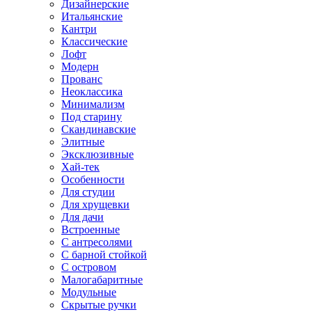
Дизайнерские
Итальянские
Кантри
Классические
Лофт
Модерн
Прованс
Неоклассика
Минимализм
Под старину
Скандинавские
Элитные
Эксклюзивные
Хай-тек
Особенности
Для студии
Для хрущевки
Для дачи
Встроенные
С антресолями
С барной стойкой
С островом
Малогабаритные
Модульные
Скрытые ручки