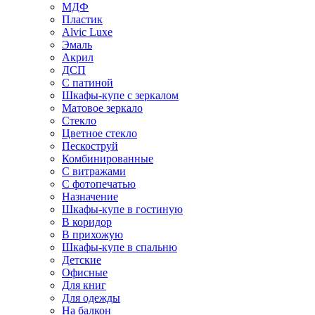
МДФ
Пластик
Alvic Luxe
Эмаль
Акрил
ДСП
С патиной
Шкафы-купе с зеркалом
Матовое зеркало
Стекло
Цветное стекло
Пескоструй
Комбинированные
С витражами
С фотопечатью
Назначение
Шкафы-купе в гостиную
В коридор
В прихожую
Шкафы-купе в спальню
Детские
Офисные
Для книг
Для одежды
На балкон