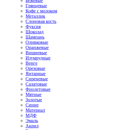
Бежевые
Глянцевые
Кофе с молоком
Металлик
Слоновая кость
Фуксия
Шоколад
Шампань
Оливковые
Оранжевые
Вишневые
Изумрудные
Венге
Ореховые
Янтарные
Сиреневые
Салатовые
Фиолетовые
Мятные
Золотые
Синие
Материал
МДФ
Эмаль
Акрил