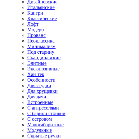
Дизайнерские
Итальянские
Кантри
Классические
Лофт
Модерн
Прованс
Неоклассика
Минимализм
Под старину
Скандинавские
Элитные
Эксклюзивные
Хай-тек
Особенности
Для студии
Для хрущевки
Для дачи
Встроенные
С антресолями
С барной стойкой
С островом
Малогабаритные
Модульные
Скрытые ручки