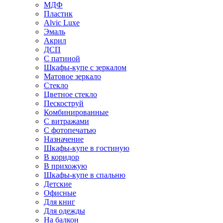
МДФ
Пластик
Alvic Luxe
Эмаль
Акрил
ДСП
С патиной
Шкафы-купе с зеркалом
Матовое зеркало
Стекло
Цветное стекло
Пескоструй
Комбинированные
С витражами
С фотопечатью
Назначение
Шкафы-купе в гостиную
В коридор
В прихожую
Шкафы-купе в спальню
Детские
Офисные
Для книг
Для одежды
На балкон