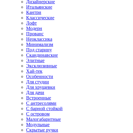
Дизайнерские
Итальянские
Кантри
Классические
Лофт
Модерн
Прованс
Неоклассика
Минимализм
Под старину
Скандинавские
Элитные
Эксклюзивные
Хай-тек
Особенности
Для студии
Для хрущевки
Для дачи
Встроенные
С антресолями
С барной стойкой
С островом
Малогабаритные
Модульные
Скрытые ручки