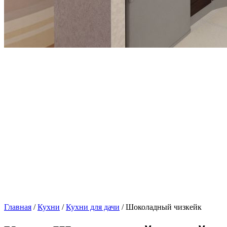
Главная
/
Кухни
/
Кухни для дачи
/ Шоколадный чизкейк