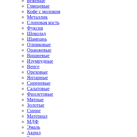
Бежевые
Глянцевые
Кофе с молоком
Металлик
Слоновая кость
Фуксия
Шоколад
Шампань
Оливковые
Оранжевые
Вишневые
Изумрудные
Венге
Ореховые
Янтарные
Сиреневые
Салатовые
Фиолетовые
Мятные
Золотые
Синие
Материал
МДФ
Эмаль
Акрил