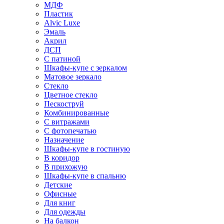
МДФ
Пластик
Alvic Luxe
Эмаль
Акрил
ДСП
С патиной
Шкафы-купе с зеркалом
Матовое зеркало
Стекло
Цветное стекло
Пескоструй
Комбинированные
С витражами
С фотопечатью
Назначение
Шкафы-купе в гостиную
В коридор
В прихожую
Шкафы-купе в спальню
Детские
Офисные
Для книг
Для одежды
На балкон