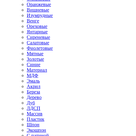
Оранжевые
Вишневые
Изумрудные
Венге
Ореховые
Янтарные
Сиреневые
Салатовые
Фиолетовые
Мятные
Золотые
Синие
Материал
МДФ
Эмаль
Акрил
Береза
Дерево
Дуб
ЛДСП
Массив
Пластик
Шпон
Экошпон
С патиной