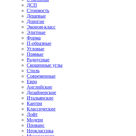
ДСП
Стоимость
Дешевые
Дорогие
Эконом-класс
Элитные
Форма
П-образные
Угловые
Прямые
Радиусные
Скошенные углы
Стиль
Современные
Евро
Английские
Дизайнерские
Итальянские
Кантри
Классические
Лофт
Модерн
Прованс
Неоклассика