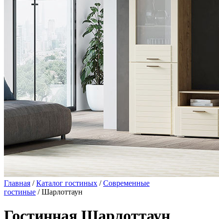
Главная
/
Каталог гостиных
/
Современные
гостиные
/ Шарлоттаун
Гостинная Шарлоттаун