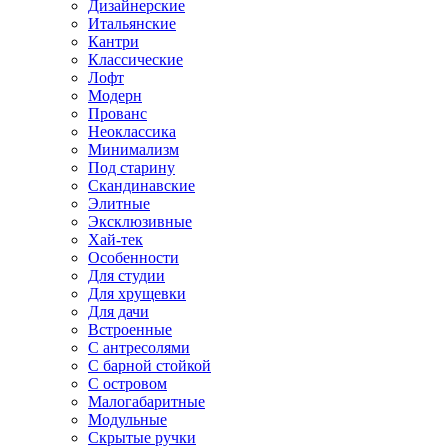
Дизайнерские
Итальянские
Кантри
Классические
Лофт
Модерн
Прованс
Неоклассика
Минимализм
Под старину
Скандинавские
Элитные
Эксклюзивные
Хай-тек
Особенности
Для студии
Для хрущевки
Для дачи
Встроенные
С антресолями
С барной стойкой
С островом
Малогабаритные
Модульные
Скрытые ручки