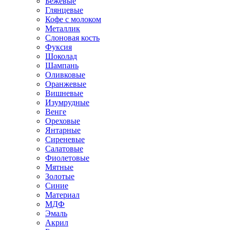
Бежевые
Глянцевые
Кофе с молоком
Металлик
Слоновая кость
Фуксия
Шоколад
Шампань
Оливковые
Оранжевые
Вишневые
Изумрудные
Венге
Ореховые
Янтарные
Сиреневые
Салатовые
Фиолетовые
Мятные
Золотые
Синие
Материал
МДФ
Эмаль
Акрил