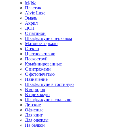
МДФ
Пластик
Alvic Luxe
Эмаль
Акрил
ДСП
С патиной
Шкафы-купе с зеркалом
Матовое зеркало
Стекло
Цветное стекло
Пескоструй
Комбинированные
С витражами
С фотопечатью
Назначение
Шкафы-купе в гостиную
В коридор
В прихожую
Шкафы-купе в спальню
Детские
Офисные
Для книг
Для одежды
На балкон