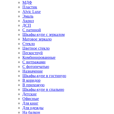
МДФ
Пластик
Alvic Luxe
Эмаль
Акрил
ДСП
С патиной
Шкафы-купе с зеркалом
Матовое зеркало
Стекло
Цветное стекло
Пескоструй
Комбинированные
С витражами
С фотопечатью
Назначение
Шкафы-купе в гостиную
В коридор
В прихожую
Шкафы-купе в спальню
Детские
Офисные
Для книг
Для одежды
На балкон