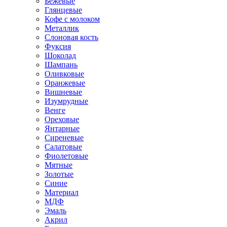
Бежевые
Глянцевые
Кофе с молоком
Металлик
Слоновая кость
Фуксия
Шоколад
Шампань
Оливковые
Оранжевые
Вишневые
Изумрудные
Венге
Ореховые
Янтарные
Сиреневые
Салатовые
Фиолетовые
Мятные
Золотые
Синие
Материал
МДФ
Эмаль
Акрил