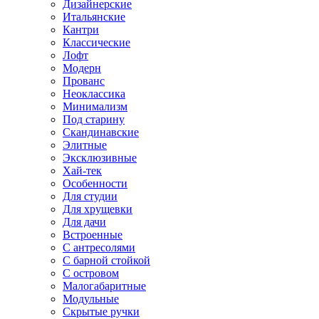
Дизайнерские
Итальянские
Кантри
Классические
Лофт
Модерн
Прованс
Неоклассика
Минимализм
Под старину
Скандинавские
Элитные
Эксклюзивные
Хай-тек
Особенности
Для студии
Для хрущевки
Для дачи
Встроенные
С антресолями
С барной стойкой
С островом
Малогабаритные
Модульные
Скрытые ручки