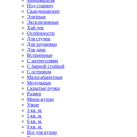
Минимализм
Под старину
Скандинавские
Элитные
Эксклюзивные
Хай-тек
Особенности
Для студии
Для хрущевки
Для дачи
Встроенные
С антресолями
С барной стойкой
С островом
Малогабаритные
Модульные
Скрытые ручки
Размер
Мини-кухни
Узкие
3 кв. м.
5 кв. м.
6 кв. м.
9 кв. м.
Все для кухни