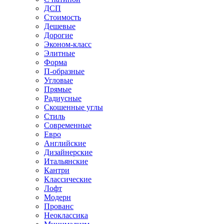
ДСП
Стоимость
Дешевые
Дорогие
Эконом-класс
Элитные
Форма
П-образные
Угловые
Прямые
Радиусные
Скошенные углы
Стиль
Современные
Евро
Английские
Дизайнерские
Итальянские
Кантри
Классические
Лофт
Модерн
Прованс
Неоклассика