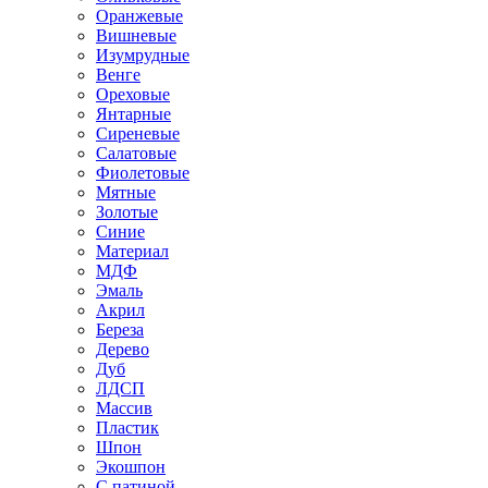
Оранжевые
Вишневые
Изумрудные
Венге
Ореховые
Янтарные
Сиреневые
Салатовые
Фиолетовые
Мятные
Золотые
Синие
Материал
МДФ
Эмаль
Акрил
Береза
Дерево
Дуб
ЛДСП
Массив
Пластик
Шпон
Экошпон
С патиной