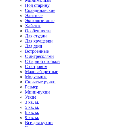
Минимализм
Под старину
Скандинавские
Элитные
Эксклюзивные
Хай-тек
Особенности
Для студии
Для хрущевки
Для дачи
Встроенные
С антресолями
С барной стойкой
С островом
Малогабаритные
Модульные
Скрытые ручки
Размер
Мини-кухни
Узкие
3 кв. м.
5 кв. м.
6 кв. м.
9 кв. м.
Все для кухни