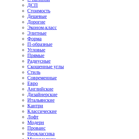
ДСП
Стоимость
Дешевые
Дорогие
Эконом-класс
Элитные
Форма
П-образные
Угловые
Прямые
Радиусные
Скошенные углы
Стиль
Современные
Евро
Английские
Дизайнерские
Итальянские
Кантри
Классические
Лофт
Модерн
Прованс
Неоклассика