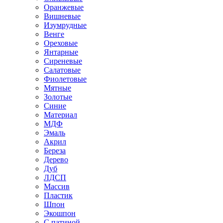
Оранжевые
Вишневые
Изумрудные
Венге
Ореховые
Янтарные
Сиреневые
Салатовые
Фиолетовые
Мятные
Золотые
Синие
Материал
МДФ
Эмаль
Акрил
Береза
Дерево
Дуб
ЛДСП
Массив
Пластик
Шпон
Экошпон
С патиной