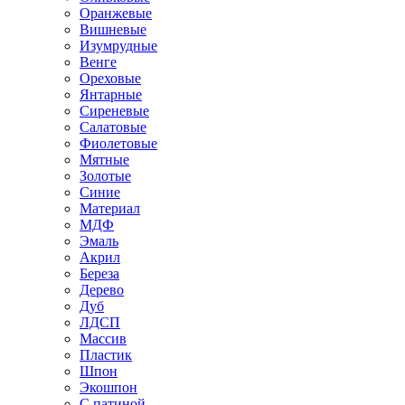
Оранжевые
Вишневые
Изумрудные
Венге
Ореховые
Янтарные
Сиреневые
Салатовые
Фиолетовые
Мятные
Золотые
Синие
Материал
МДФ
Эмаль
Акрил
Береза
Дерево
Дуб
ЛДСП
Массив
Пластик
Шпон
Экошпон
С патиной