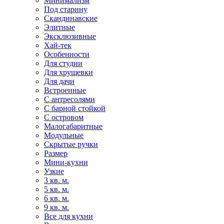
Минимализм
Под старину
Скандинавские
Элитные
Эксклюзивные
Хай-тек
Особенности
Для студии
Для хрущевки
Для дачи
Встроенные
С антресолями
С барной стойкой
С островом
Малогабаритные
Модульные
Скрытые ручки
Размер
Мини-кухни
Узкие
3 кв. м.
5 кв. м.
6 кв. м.
9 кв. м.
Все для кухни