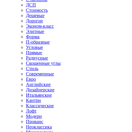
ДСП
Стоимость
Дешевые
Дорогие
Эконом-класс
Элитные
Форма
П-образные
Угловые
Прямые
Радиусные
Скошенные углы
Стиль
Современные
Евро
Английские
Дизайнерские
Итальянские
Кантри
Классические
Лофт
Модерн
Прованс
Неоклассика