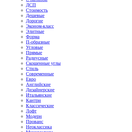
ДСП
Стоимость
Дешевые
Дорогие
Эконом-класс
Элитные
Форма
П-образные
Угловые
Прямые
Радиусные
Скошенные углы
Стиль
Современные
Евро
Английские
Дизайнерские
Итальянские
Кантри
Классические
Лофт
Модерн
Прованс
Неоклассика