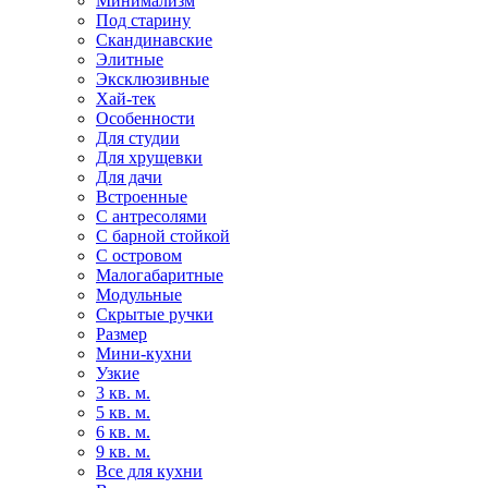
Минимализм
Под старину
Скандинавские
Элитные
Эксклюзивные
Хай-тек
Особенности
Для студии
Для хрущевки
Для дачи
Встроенные
С антресолями
С барной стойкой
С островом
Малогабаритные
Модульные
Скрытые ручки
Размер
Мини-кухни
Узкие
3 кв. м.
5 кв. м.
6 кв. м.
9 кв. м.
Все для кухни