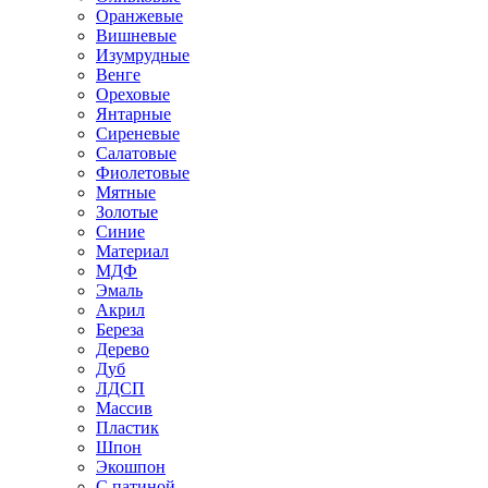
Оранжевые
Вишневые
Изумрудные
Венге
Ореховые
Янтарные
Сиреневые
Салатовые
Фиолетовые
Мятные
Золотые
Синие
Материал
МДФ
Эмаль
Акрил
Береза
Дерево
Дуб
ЛДСП
Массив
Пластик
Шпон
Экошпон
С патиной