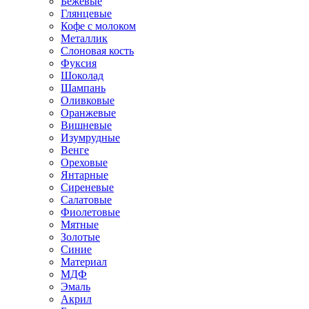
Бежевые
Глянцевые
Кофе с молоком
Металлик
Слоновая кость
Фуксия
Шоколад
Шампань
Оливковые
Оранжевые
Вишневые
Изумрудные
Венге
Ореховые
Янтарные
Сиреневые
Салатовые
Фиолетовые
Мятные
Золотые
Синие
Материал
МДФ
Эмаль
Акрил