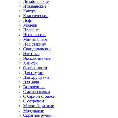
Дизайнерские
Итальянские
Кантри
Классические
Лофт
Модерн
Прованс
Неоклассика
Минимализм
Под старину
Скандинавские
Элитные
Эксклюзивные
Хай-тек
Особенности
Для студии
Для хрущевки
Для дачи
Встроенные
С антресолями
С барной стойкой
С островом
Малогабаритные
Модульные
Скрытые ручки