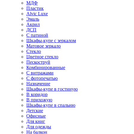
МДФ
Пластик
Alvic Luxe
Эмаль
Акрил
ДСП
С патиной
Шкафы-купе с зеркалом
Матовое зеркало
Стекло
Цветное стекло
Пескоструй
Комбинированные
С витражами
С фотопечатью
Назначение
Шкафы-купе в гостиную
В коридор
В прихожую
Шкафы-купе в спальню
Детские
Офисные
Для книг
Для одежды
На балкон