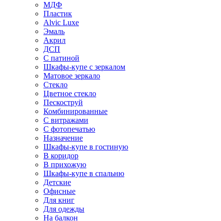
МДФ
Пластик
Alvic Luxe
Эмаль
Акрил
ДСП
С патиной
Шкафы-купе с зеркалом
Матовое зеркало
Стекло
Цветное стекло
Пескоструй
Комбинированные
С витражами
С фотопечатью
Назначение
Шкафы-купе в гостиную
В коридор
В прихожую
Шкафы-купе в спальню
Детские
Офисные
Для книг
Для одежды
На балкон