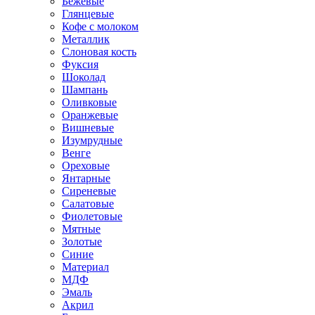
Бежевые
Глянцевые
Кофе с молоком
Металлик
Слоновая кость
Фуксия
Шоколад
Шампань
Оливковые
Оранжевые
Вишневые
Изумрудные
Венге
Ореховые
Янтарные
Сиреневые
Салатовые
Фиолетовые
Мятные
Золотые
Синие
Материал
МДФ
Эмаль
Акрил