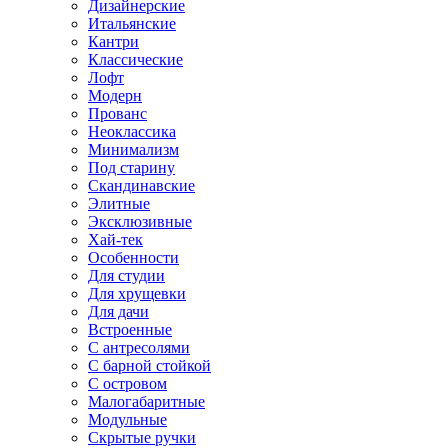
Дизайнерские
Итальянские
Кантри
Классические
Лофт
Модерн
Прованс
Неоклассика
Минимализм
Под старину
Скандинавские
Элитные
Эксклюзивные
Хай-тек
Особенности
Для студии
Для хрущевки
Для дачи
Встроенные
С антресолями
С барной стойкой
С островом
Малогабаритные
Модульные
Скрытые ручки