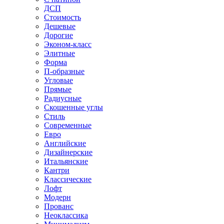
ДСП
Стоимость
Дешевые
Дорогие
Эконом-класс
Элитные
Форма
П-образные
Угловые
Прямые
Радиусные
Скошенные углы
Стиль
Современные
Евро
Английские
Дизайнерские
Итальянские
Кантри
Классические
Лофт
Модерн
Прованс
Неоклассика