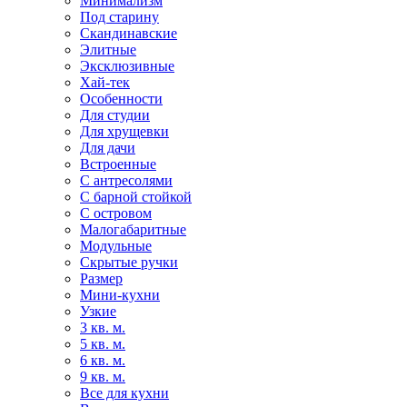
Минимализм
Под старину
Скандинавские
Элитные
Эксклюзивные
Хай-тек
Особенности
Для студии
Для хрущевки
Для дачи
Встроенные
С антресолями
С барной стойкой
С островом
Малогабаритные
Модульные
Скрытые ручки
Размер
Мини-кухни
Узкие
3 кв. м.
5 кв. м.
6 кв. м.
9 кв. м.
Все для кухни