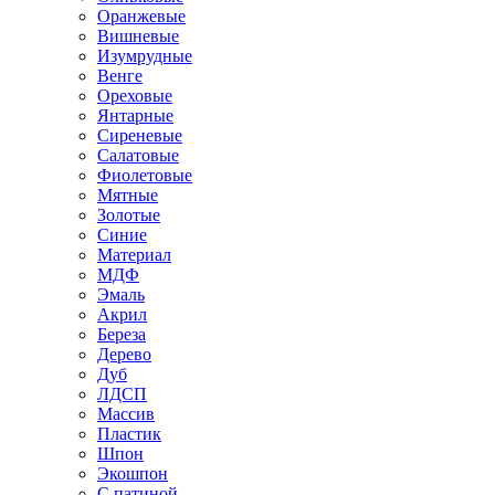
Оранжевые
Вишневые
Изумрудные
Венге
Ореховые
Янтарные
Сиреневые
Салатовые
Фиолетовые
Мятные
Золотые
Синие
Материал
МДФ
Эмаль
Акрил
Береза
Дерево
Дуб
ЛДСП
Массив
Пластик
Шпон
Экошпон
С патиной