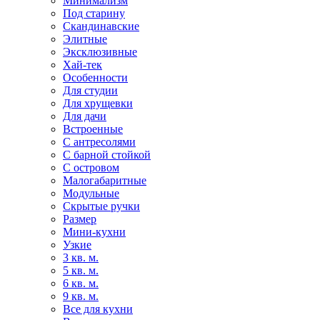
Минимализм
Под старину
Скандинавские
Элитные
Эксклюзивные
Хай-тек
Особенности
Для студии
Для хрущевки
Для дачи
Встроенные
С антресолями
С барной стойкой
С островом
Малогабаритные
Модульные
Скрытые ручки
Размер
Мини-кухни
Узкие
3 кв. м.
5 кв. м.
6 кв. м.
9 кв. м.
Все для кухни