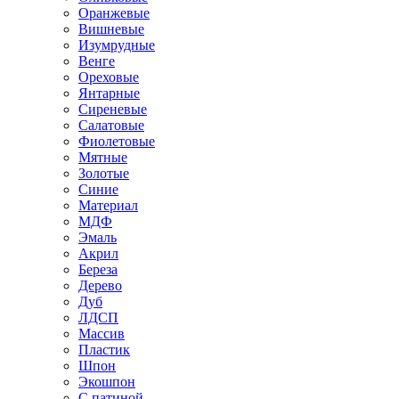
Оранжевые
Вишневые
Изумрудные
Венге
Ореховые
Янтарные
Сиреневые
Салатовые
Фиолетовые
Мятные
Золотые
Синие
Материал
МДФ
Эмаль
Акрил
Береза
Дерево
Дуб
ЛДСП
Массив
Пластик
Шпон
Экошпон
С патиной