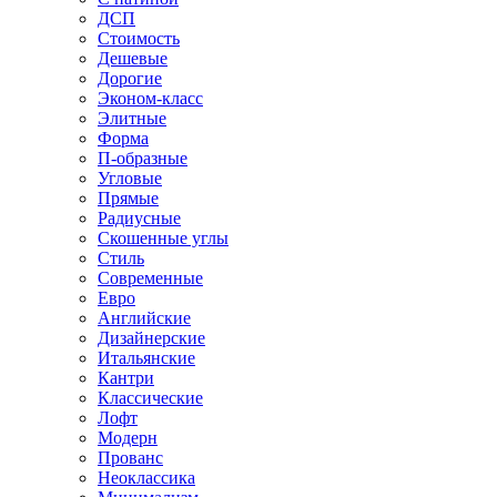
ДСП
Стоимость
Дешевые
Дорогие
Эконом-класс
Элитные
Форма
П-образные
Угловые
Прямые
Радиусные
Скошенные углы
Стиль
Современные
Евро
Английские
Дизайнерские
Итальянские
Кантри
Классические
Лофт
Модерн
Прованс
Неоклассика