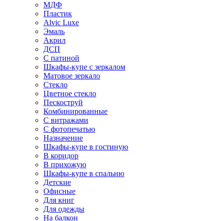
МДФ
Пластик
Alvic Luxe
Эмаль
Акрил
ДСП
С патиной
Шкафы-купе с зеркалом
Матовое зеркало
Стекло
Цветное стекло
Пескоструй
Комбинированные
С витражами
С фотопечатью
Назначение
Шкафы-купе в гостиную
В коридор
В прихожую
Шкафы-купе в спальню
Детские
Офисные
Для книг
Для одежды
На балкон