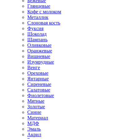
Бежевые
Глянцевые
Кофе с молоком
Металлик
Слоновая кость
Фуксия
Шоколад
Шампань
Оливковые
Оранжевые
Вишневые
Изумрудные
Венге
Ореховые
Янтарные
Сиреневые
Салатовые
Фиолетовые
Мятные
Золотые
Синие
Материал
МДФ
Эмаль
Акрил