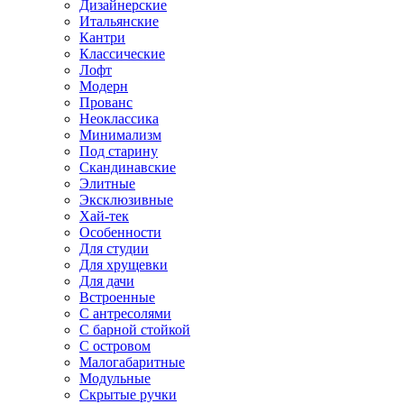
Дизайнерские
Итальянские
Кантри
Классические
Лофт
Модерн
Прованс
Неоклассика
Минимализм
Под старину
Скандинавские
Элитные
Эксклюзивные
Хай-тек
Особенности
Для студии
Для хрущевки
Для дачи
Встроенные
С антресолями
С барной стойкой
С островом
Малогабаритные
Модульные
Скрытые ручки