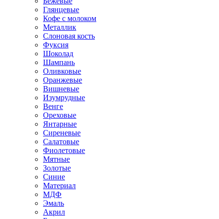
Бежевые
Глянцевые
Кофе с молоком
Металлик
Слоновая кость
Фуксия
Шоколад
Шампань
Оливковые
Оранжевые
Вишневые
Изумрудные
Венге
Ореховые
Янтарные
Сиреневые
Салатовые
Фиолетовые
Мятные
Золотые
Синие
Материал
МДФ
Эмаль
Акрил