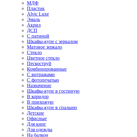
МДФ
Пластик
Alvic Luxe
Эмаль
Акрил
ДСП
С патиной
Шкафы-купе с зеркалом
Матовое зеркало
Стекло
Цветное стекло
Пескоструй
Комбинированные
С витражами
С фотопечатью
Назначение
Шкафы-купе в гостиную
В коридор
В прихожую
Шкафы-купе в спальню
Детские
Офисные
Для книг
Для одежды
На балкон