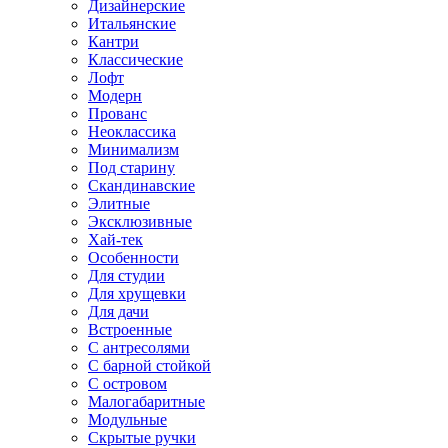
Дизайнерские
Итальянские
Кантри
Классические
Лофт
Модерн
Прованс
Неоклассика
Минимализм
Под старину
Скандинавские
Элитные
Эксклюзивные
Хай-тек
Особенности
Для студии
Для хрущевки
Для дачи
Встроенные
С антресолями
С барной стойкой
С островом
Малогабаритные
Модульные
Скрытые ручки