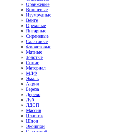
Оранжевые
Вишневые
Изумрудные
Венге
Ореховые
Янтарные
Сиреневые
Салатовые
Фиолетовые
Мятные
Золотые
Синие
Материал
МДФ
Эмаль
Акрил
Береза
Дерево
Дуб
ЛДСП
Массив
Пластик
Шпон
Экошпон
С патиной