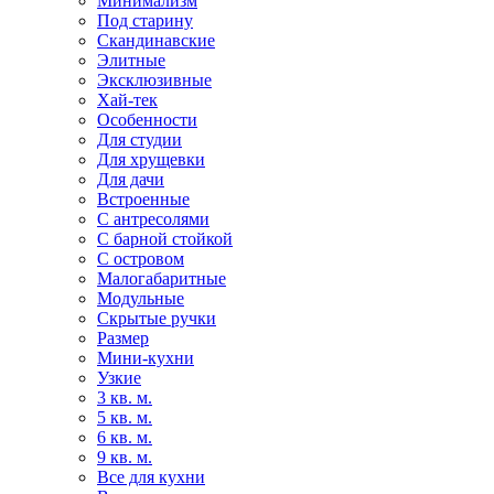
Минимализм
Под старину
Скандинавские
Элитные
Эксклюзивные
Хай-тек
Особенности
Для студии
Для хрущевки
Для дачи
Встроенные
С антресолями
С барной стойкой
С островом
Малогабаритные
Модульные
Скрытые ручки
Размер
Мини-кухни
Узкие
3 кв. м.
5 кв. м.
6 кв. м.
9 кв. м.
Все для кухни