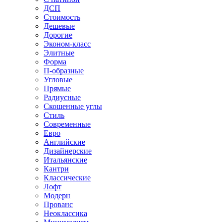
ДСП
Стоимость
Дешевые
Дорогие
Эконом-класс
Элитные
Форма
П-образные
Угловые
Прямые
Радиусные
Скошенные углы
Стиль
Современные
Евро
Английские
Дизайнерские
Итальянские
Кантри
Классические
Лофт
Модерн
Прованс
Неоклассика