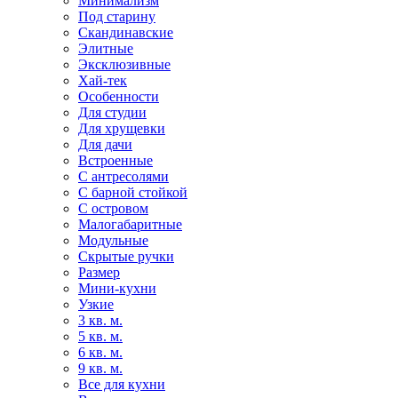
Минимализм
Под старину
Скандинавские
Элитные
Эксклюзивные
Хай-тек
Особенности
Для студии
Для хрущевки
Для дачи
Встроенные
С антресолями
С барной стойкой
С островом
Малогабаритные
Модульные
Скрытые ручки
Размер
Мини-кухни
Узкие
3 кв. м.
5 кв. м.
6 кв. м.
9 кв. м.
Все для кухни