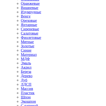
Оранжевые
Вишневые
Изумрудные
Венге
Ореховые
Янтарные
Сиреневые
Салатовые
Фиолетовые
Мятные
Золотые
Синие
Материал
МДФ
Эмаль
Акрил
Береза
Дерево
Дуб
ЛДСП
Массив
Пластик
Шпон
Экошпон
С патиной