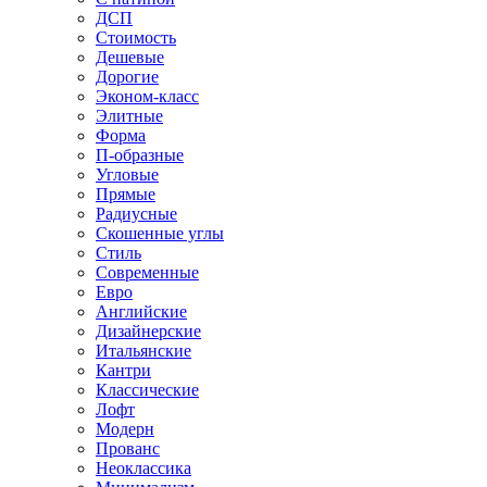
ДСП
Стоимость
Дешевые
Дорогие
Эконом-класс
Элитные
Форма
П-образные
Угловые
Прямые
Радиусные
Скошенные углы
Стиль
Современные
Евро
Английские
Дизайнерские
Итальянские
Кантри
Классические
Лофт
Модерн
Прованс
Неоклассика