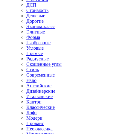
ДСП
Стоимость
Дешевые
Дорогие
Эконом-класс
Элитные
Форма
П-образные
Угловые
Прямые
Радиусные
Скошенные углы
Стиль
Современные
Евро
Английские
Дизайнерские
Итальянские
Кантри
Классические
Лофт
Модерн
Прованс
Неоклассика