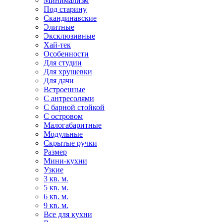
Минимализм
Под старину
Скандинавские
Элитные
Эксклюзивные
Хай-тек
Особенности
Для студии
Для хрущевки
Для дачи
Встроенные
С антресолями
С барной стойкой
С островом
Малогабаритные
Модульные
Скрытые ручки
Размер
Мини-кухни
Узкие
3 кв. м.
5 кв. м.
6 кв. м.
9 кв. м.
Все для кухни