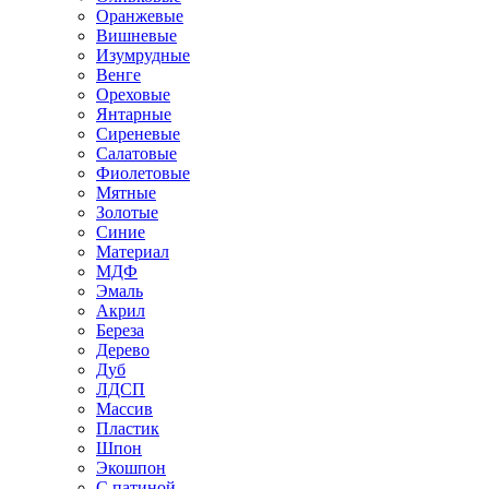
Оранжевые
Вишневые
Изумрудные
Венге
Ореховые
Янтарные
Сиреневые
Салатовые
Фиолетовые
Мятные
Золотые
Синие
Материал
МДФ
Эмаль
Акрил
Береза
Дерево
Дуб
ЛДСП
Массив
Пластик
Шпон
Экошпон
С патиной