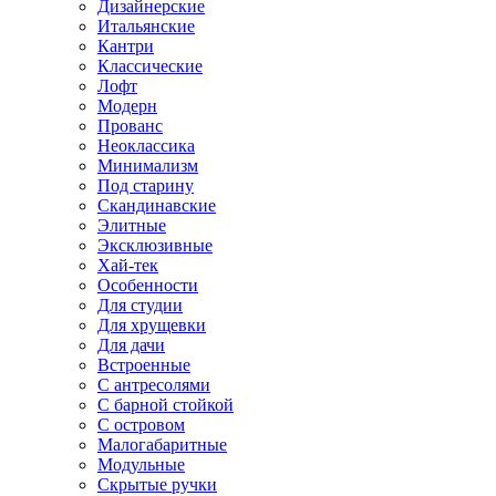
Дизайнерские
Итальянские
Кантри
Классические
Лофт
Модерн
Прованс
Неоклассика
Минимализм
Под старину
Скандинавские
Элитные
Эксклюзивные
Хай-тек
Особенности
Для студии
Для хрущевки
Для дачи
Встроенные
С антресолями
С барной стойкой
С островом
Малогабаритные
Модульные
Скрытые ручки