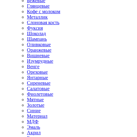
Бежевые
Глянцевые
Кофе с молоком
Металлик
Слоновая кость
Фуксия
Шоколад
Шампань
Оливковые
Оранжевые
Вишневые
Изумрудные
Венге
Ореховые
Янтарные
Сиреневые
Салатовые
Фиолетовые
Мятные
Золотые
Синие
Материал
МДФ
Эмаль
Акрил