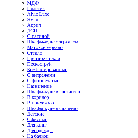
МДФ
Пластик
Alvic Luxe
Эмаль
Акрил
ДСП
С патиной
Шкафы-купе с зеркалом
Матовое зеркало
Стекло
Цветное стекло
Пескоструй
Комбинированные
С витражами
С фотопечатью
Назначение
Шкафы-купе в гостиную
В коридор
В прихожую
Шкафы-купе в спальню
Детские
Офисные
Для книг
Для одежды
На балкон