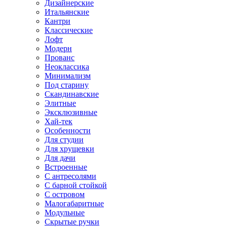
Дизайнерские
Итальянские
Кантри
Классические
Лофт
Модерн
Прованс
Неоклассика
Минимализм
Под старину
Скандинавские
Элитные
Эксклюзивные
Хай-тек
Особенности
Для студии
Для хрущевки
Для дачи
Встроенные
С антресолями
С барной стойкой
С островом
Малогабаритные
Модульные
Скрытые ручки