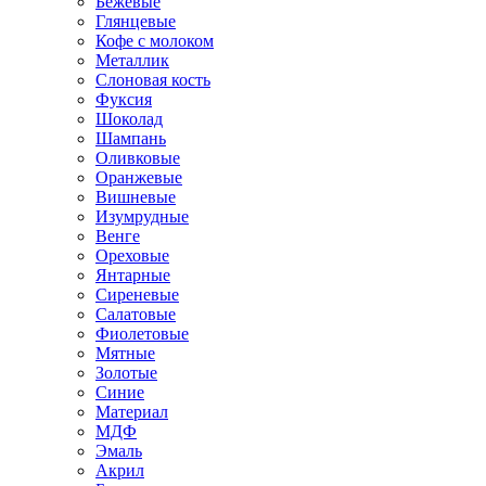
Бежевые
Глянцевые
Кофе с молоком
Металлик
Слоновая кость
Фуксия
Шоколад
Шампань
Оливковые
Оранжевые
Вишневые
Изумрудные
Венге
Ореховые
Янтарные
Сиреневые
Салатовые
Фиолетовые
Мятные
Золотые
Синие
Материал
МДФ
Эмаль
Акрил