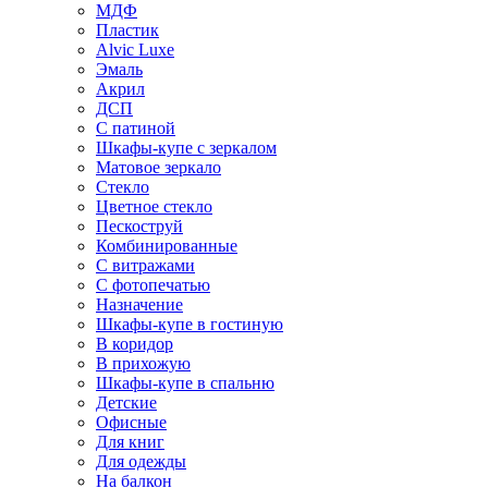
МДФ
Пластик
Alvic Luxe
Эмаль
Акрил
ДСП
С патиной
Шкафы-купе с зеркалом
Матовое зеркало
Стекло
Цветное стекло
Пескоструй
Комбинированные
С витражами
С фотопечатью
Назначение
Шкафы-купе в гостиную
В коридор
В прихожую
Шкафы-купе в спальню
Детские
Офисные
Для книг
Для одежды
На балкон