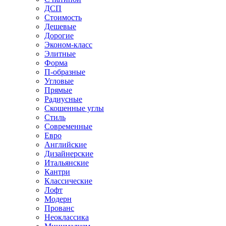
ДСП
Стоимость
Дешевые
Дорогие
Эконом-класс
Элитные
Форма
П-образные
Угловые
Прямые
Радиусные
Скошенные углы
Стиль
Современные
Евро
Английские
Дизайнерские
Итальянские
Кантри
Классические
Лофт
Модерн
Прованс
Неоклассика