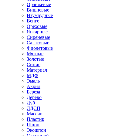
Оранжевые
Вишневые
Изумрудные
Венге
Ореховые
Янтарные
Сиреневые
Салатовые
Фиолетовые
Мятные
Золотые
Синие
Материал
МДФ
Эмаль
Акрил
Береза
Дерево
Дуб
ЛДСП
Массив
Пластик
Шпон
Экошпон
С патиной