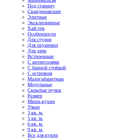
Минимализм
Под старину
Скандинавские
Элитные
Эксклюзивные
Хай-тек
Особенности
Для студии
Для хрущевки
Для дачи
Встроенные
С антресолями
С барной стойкой
С островом
Малогабаритные
Модульные
Скрытые ручки
Размер
Мини-кухни
Узкие
3 кв. м.
5 кв. м.
6 кв. м.
9 кв. м.
Все для кухни