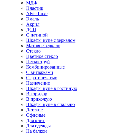
МДФ
Пластик
Alvic Luxe
Эмаль
Акрил
ДСП
С патиной
Шкафы-купе с зеркалом
Матовое зеркало
Стекло
Цветное стекло
Пескоструй
Комбинированные
С витражами
С фотопечатью
Назначение
Шкафы-купе в гостиную
В коридор
В прихожую
Шкафы-купе в спальню
Детские
Офисные
Для книг
Для одежды
На балкон