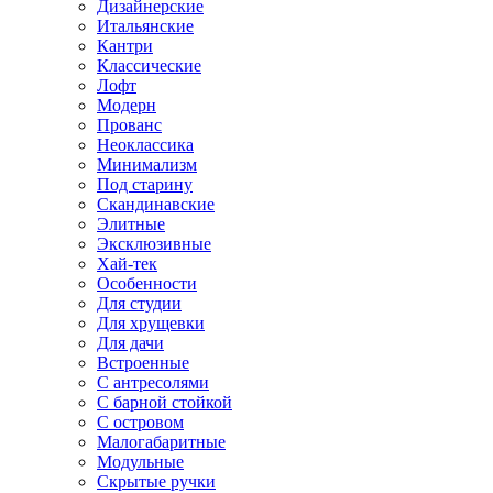
Дизайнерские
Итальянские
Кантри
Классические
Лофт
Модерн
Прованс
Неоклассика
Минимализм
Под старину
Скандинавские
Элитные
Эксклюзивные
Хай-тек
Особенности
Для студии
Для хрущевки
Для дачи
Встроенные
С антресолями
С барной стойкой
С островом
Малогабаритные
Модульные
Скрытые ручки