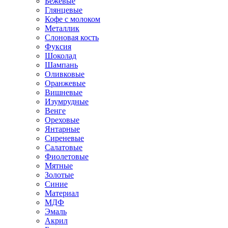
Бежевые
Глянцевые
Кофе с молоком
Металлик
Слоновая кость
Фуксия
Шоколад
Шампань
Оливковые
Оранжевые
Вишневые
Изумрудные
Венге
Ореховые
Янтарные
Сиреневые
Салатовые
Фиолетовые
Мятные
Золотые
Синие
Материал
МДФ
Эмаль
Акрил