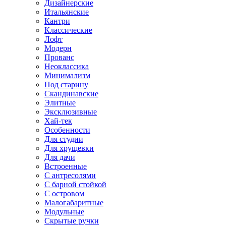
Дизайнерские
Итальянские
Кантри
Классические
Лофт
Модерн
Прованс
Неоклассика
Минимализм
Под старину
Скандинавские
Элитные
Эксклюзивные
Хай-тек
Особенности
Для студии
Для хрущевки
Для дачи
Встроенные
С антресолями
С барной стойкой
С островом
Малогабаритные
Модульные
Скрытые ручки