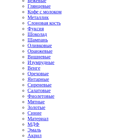
Бежевые
Глянцевые
Кофе с молоком
Металлик
Слоновая кость
Фуксия
Шоколад
Шампань
Оливковые
Оранжевые
Вишневые
Изумрудные
Венге
Ореховые
Янтарные
Сиреневые
Салатовые
Фиолетовые
Мятные
Золотые
Синие
Материал
МДФ
Эмаль
Акрил