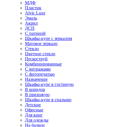
МДФ
Пластик
Alvic Luxe
Эмаль
Акрил
ДСП
С патиной
Шкафы-купе с зеркалом
Матовое зеркало
Стекло
Цветное стекло
Пескоструй
Комбинированные
С витражами
С фотопечатью
Назначение
Шкафы-купе в гостиную
В коридор
В прихожую
Шкафы-купе в спальню
Детские
Офисные
Для книг
Для одежды
На балкон