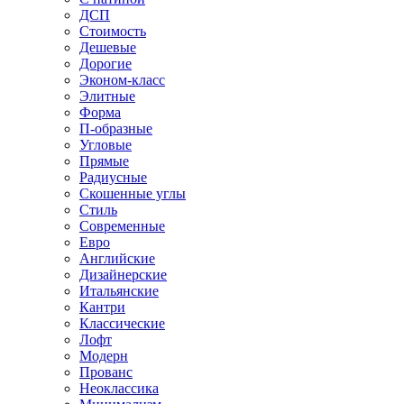
ДСП
Стоимость
Дешевые
Дорогие
Эконом-класс
Элитные
Форма
П-образные
Угловые
Прямые
Радиусные
Скошенные углы
Стиль
Современные
Евро
Английские
Дизайнерские
Итальянские
Кантри
Классические
Лофт
Модерн
Прованс
Неоклассика