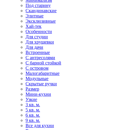
Минимализм
Под старину
Скандинавские
Элитные
Эксклюзивные
Хай-тек
Особенности
Для студии
Для хрущевки
Для дачи
Встроенные
С антресолями
С барной стойкой
С островом
Малогабаритные
Модульные
Скрытые ручки
Размер
Мини-кухни
Узкие
3 кв. м.
5 кв. м.
6 кв. м.
9 кв. м.
Все для кухни