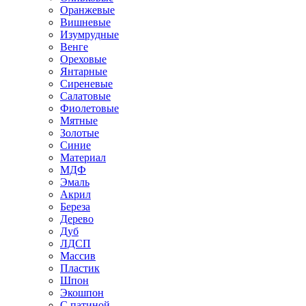
Оранжевые
Вишневые
Изумрудные
Венге
Ореховые
Янтарные
Сиреневые
Салатовые
Фиолетовые
Мятные
Золотые
Синие
Материал
МДФ
Эмаль
Акрил
Береза
Дерево
Дуб
ЛДСП
Массив
Пластик
Шпон
Экошпон
С патиной