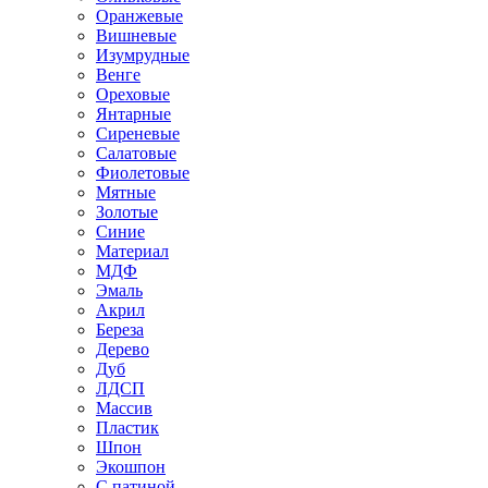
Оранжевые
Вишневые
Изумрудные
Венге
Ореховые
Янтарные
Сиреневые
Салатовые
Фиолетовые
Мятные
Золотые
Синие
Материал
МДФ
Эмаль
Акрил
Береза
Дерево
Дуб
ЛДСП
Массив
Пластик
Шпон
Экошпон
С патиной