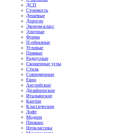
ДСП
Стоимость
Дешевые
Дорогие
Эконом-класс
Элитные
Форма
П-образные
Угловые
Прямые
Радиусные
Скошенные углы
Стиль
Современные
Евро
Английские
Дизайнерские
Итальянские
Кантри
Классические
Лофт
Модерн
Прованс
Неоклассика