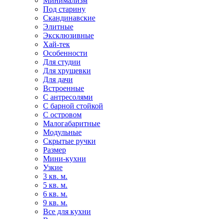
Минимализм
Под старину
Скандинавские
Элитные
Эксклюзивные
Хай-тек
Особенности
Для студии
Для хрущевки
Для дачи
Встроенные
С антресолями
С барной стойкой
С островом
Малогабаритные
Модульные
Скрытые ручки
Размер
Мини-кухни
Узкие
3 кв. м.
5 кв. м.
6 кв. м.
9 кв. м.
Все для кухни