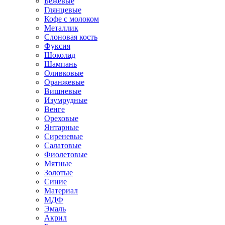
Бежевые
Глянцевые
Кофе с молоком
Металлик
Слоновая кость
Фуксия
Шоколад
Шампань
Оливковые
Оранжевые
Вишневые
Изумрудные
Венге
Ореховые
Янтарные
Сиреневые
Салатовые
Фиолетовые
Мятные
Золотые
Синие
Материал
МДФ
Эмаль
Акрил