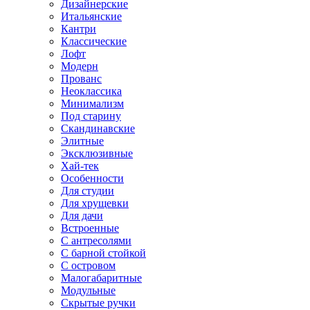
Дизайнерские
Итальянские
Кантри
Классические
Лофт
Модерн
Прованс
Неоклассика
Минимализм
Под старину
Скандинавские
Элитные
Эксклюзивные
Хай-тек
Особенности
Для студии
Для хрущевки
Для дачи
Встроенные
С антресолями
С барной стойкой
С островом
Малогабаритные
Модульные
Скрытые ручки