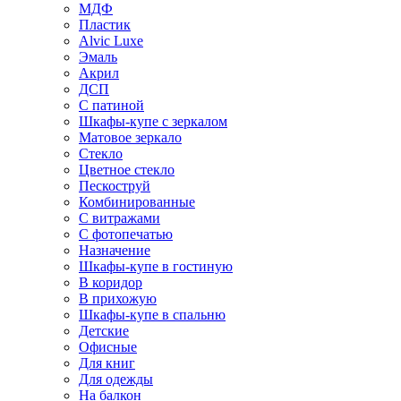
МДФ
Пластик
Alvic Luxe
Эмаль
Акрил
ДСП
С патиной
Шкафы-купе с зеркалом
Матовое зеркало
Стекло
Цветное стекло
Пескоструй
Комбинированные
С витражами
С фотопечатью
Назначение
Шкафы-купе в гостиную
В коридор
В прихожую
Шкафы-купе в спальню
Детские
Офисные
Для книг
Для одежды
На балкон