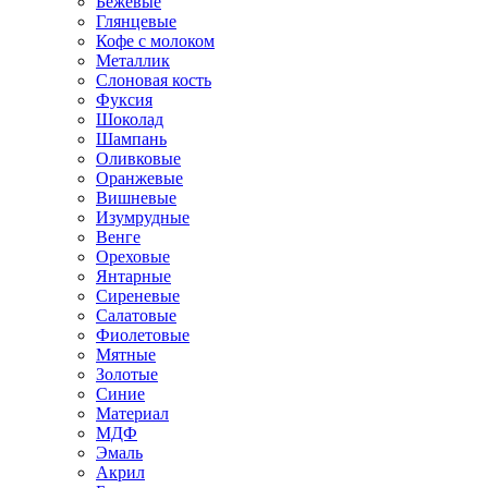
Бежевые
Глянцевые
Кофе с молоком
Металлик
Слоновая кость
Фуксия
Шоколад
Шампань
Оливковые
Оранжевые
Вишневые
Изумрудные
Венге
Ореховые
Янтарные
Сиреневые
Салатовые
Фиолетовые
Мятные
Золотые
Синие
Материал
МДФ
Эмаль
Акрил