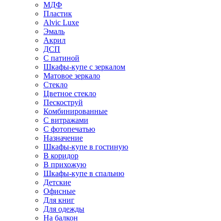
МДФ
Пластик
Alvic Luxe
Эмаль
Акрил
ДСП
С патиной
Шкафы-купе с зеркалом
Матовое зеркало
Стекло
Цветное стекло
Пескоструй
Комбинированные
С витражами
С фотопечатью
Назначение
Шкафы-купе в гостиную
В коридор
В прихожую
Шкафы-купе в спальню
Детские
Офисные
Для книг
Для одежды
На балкон