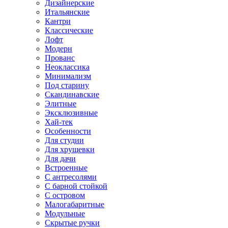
Дизайнерские
Итальянские
Кантри
Классические
Лофт
Модерн
Прованс
Неоклассика
Минимализм
Под старину
Скандинавские
Элитные
Эксклюзивные
Хай-тек
Особенности
Для студии
Для хрущевки
Для дачи
Встроенные
С антресолями
С барной стойкой
С островом
Малогабаритные
Модульные
Скрытые ручки