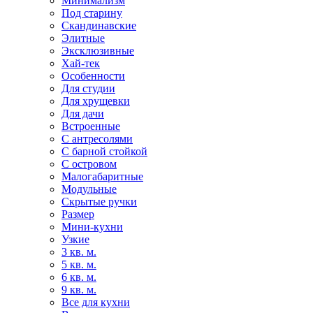
Минимализм
Под старину
Скандинавские
Элитные
Эксклюзивные
Хай-тек
Особенности
Для студии
Для хрущевки
Для дачи
Встроенные
С антресолями
С барной стойкой
С островом
Малогабаритные
Модульные
Скрытые ручки
Размер
Мини-кухни
Узкие
3 кв. м.
5 кв. м.
6 кв. м.
9 кв. м.
Все для кухни