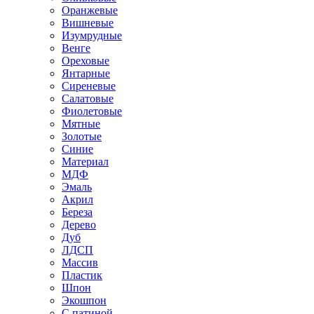
Оранжевые
Вишневые
Изумрудные
Венге
Ореховые
Янтарные
Сиреневые
Салатовые
Фиолетовые
Мятные
Золотые
Синие
Материал
МДФ
Эмаль
Акрил
Береза
Дерево
Дуб
ЛДСП
Массив
Пластик
Шпон
Экошпон
С патиной