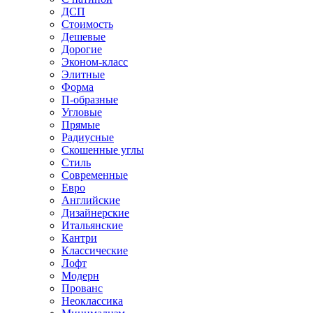
ДСП
Стоимость
Дешевые
Дорогие
Эконом-класс
Элитные
Форма
П-образные
Угловые
Прямые
Радиусные
Скошенные углы
Стиль
Современные
Евро
Английские
Дизайнерские
Итальянские
Кантри
Классические
Лофт
Модерн
Прованс
Неоклассика