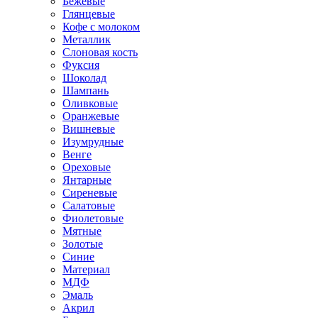
Бежевые
Глянцевые
Кофе с молоком
Металлик
Слоновая кость
Фуксия
Шоколад
Шампань
Оливковые
Оранжевые
Вишневые
Изумрудные
Венге
Ореховые
Янтарные
Сиреневые
Салатовые
Фиолетовые
Мятные
Золотые
Синие
Материал
МДФ
Эмаль
Акрил