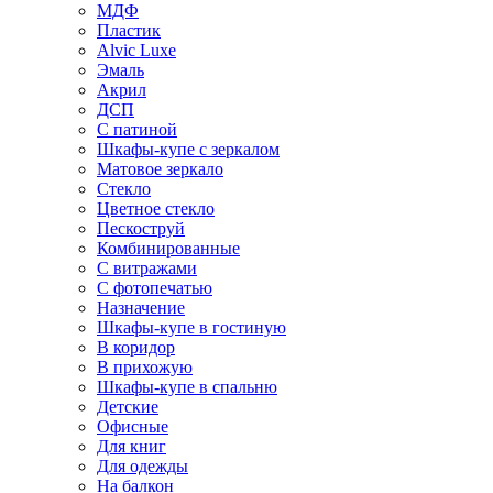
МДФ
Пластик
Alvic Luxe
Эмаль
Акрил
ДСП
С патиной
Шкафы-купе с зеркалом
Матовое зеркало
Стекло
Цветное стекло
Пескоструй
Комбинированные
С витражами
С фотопечатью
Назначение
Шкафы-купе в гостиную
В коридор
В прихожую
Шкафы-купе в спальню
Детские
Офисные
Для книг
Для одежды
На балкон