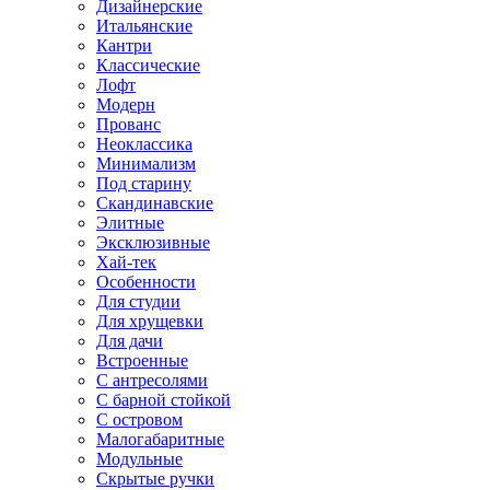
Дизайнерские
Итальянские
Кантри
Классические
Лофт
Модерн
Прованс
Неоклассика
Минимализм
Под старину
Скандинавские
Элитные
Эксклюзивные
Хай-тек
Особенности
Для студии
Для хрущевки
Для дачи
Встроенные
С антресолями
С барной стойкой
С островом
Малогабаритные
Модульные
Скрытые ручки