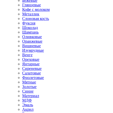
Бежевые
Глянцевые
Кофе с молоком
Металлик
Слоновая кость
Фуксия
Шоколад
Шампань
Оливковые
Оранжевые
Вишневые
Изумрудные
Венге
Ореховые
Янтарные
Сиреневые
Салатовые
Фиолетовые
Мятные
Золотые
Синие
Материал
МДФ
Эмаль
Акрил