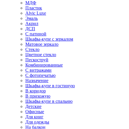
МДФ
Пластик
Alvic Luxe
Эмаль
Акрил
ДСП
С патиной
Шкафы-купе с зеркалом
Матовое зеркало
Стекло
Цветное стекло
Пескоструй
Комбинированные
С витражами
С фотопечатью
Назначение
Шкафы-купе в гостиную
В коридор
В прихожую
Шкафы-купе в спальню
Детские
Офисные
Для книг
Для одежды
На балкон