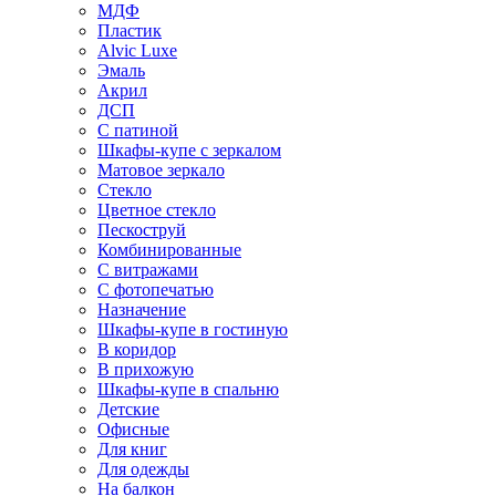
МДФ
Пластик
Alvic Luxe
Эмаль
Акрил
ДСП
С патиной
Шкафы-купе с зеркалом
Матовое зеркало
Стекло
Цветное стекло
Пескоструй
Комбинированные
С витражами
С фотопечатью
Назначение
Шкафы-купе в гостиную
В коридор
В прихожую
Шкафы-купе в спальню
Детские
Офисные
Для книг
Для одежды
На балкон