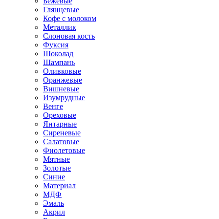
Бежевые
Глянцевые
Кофе с молоком
Металлик
Слоновая кость
Фуксия
Шоколад
Шампань
Оливковые
Оранжевые
Вишневые
Изумрудные
Венге
Ореховые
Янтарные
Сиреневые
Салатовые
Фиолетовые
Мятные
Золотые
Синие
Материал
МДФ
Эмаль
Акрил