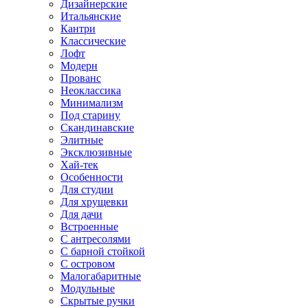
Дизайнерские
Итальянские
Кантри
Классические
Лофт
Модерн
Прованс
Неоклассика
Минимализм
Под старину
Скандинавские
Элитные
Эксклюзивные
Хай-тек
Особенности
Для студии
Для хрущевки
Для дачи
Встроенные
С антресолями
С барной стойкой
С островом
Малогабаритные
Модульные
Скрытые ручки