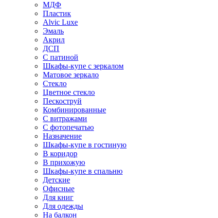
МДФ
Пластик
Alvic Luxe
Эмаль
Акрил
ДСП
С патиной
Шкафы-купе с зеркалом
Матовое зеркало
Стекло
Цветное стекло
Пескоструй
Комбинированные
С витражами
С фотопечатью
Назначение
Шкафы-купе в гостиную
В коридор
В прихожую
Шкафы-купе в спальню
Детские
Офисные
Для книг
Для одежды
На балкон