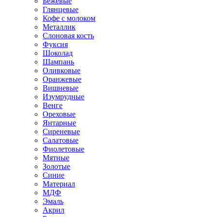
Бежевые
Глянцевые
Кофе с молоком
Металлик
Слоновая кость
Фуксия
Шоколад
Шампань
Оливковые
Оранжевые
Вишневые
Изумрудные
Венге
Ореховые
Янтарные
Сиреневые
Салатовые
Фиолетовые
Мятные
Золотые
Синие
Материал
МДФ
Эмаль
Акрил