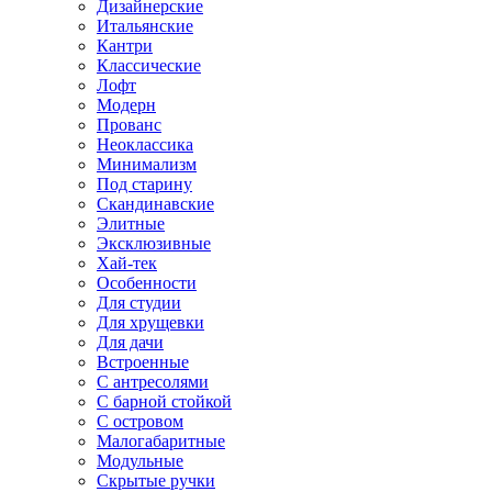
Дизайнерские
Итальянские
Кантри
Классические
Лофт
Модерн
Прованс
Неоклассика
Минимализм
Под старину
Скандинавские
Элитные
Эксклюзивные
Хай-тек
Особенности
Для студии
Для хрущевки
Для дачи
Встроенные
С антресолями
С барной стойкой
С островом
Малогабаритные
Модульные
Скрытые ручки