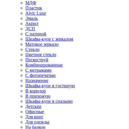
МДФ
Пластик
Alvic Luxe
Эмаль
Акрил
ДСП
С патиной
Шкафы-купе с зеркалом
Матовое зеркало
Стекло
Цветное стекло
Пескоструй
Комбинированные
С витражами
С фотопечатью
Назначение
Шкафы-купе в гостиную
В коридор
В прихожую
Шкафы-купе в спальню
Детские
Офисные
Для книг
Для одежды
На балкон