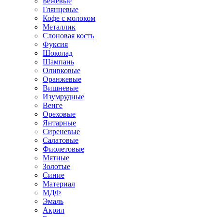
Бежевые
Глянцевые
Кофе с молоком
Металлик
Слоновая кость
Фуксия
Шоколад
Шампань
Оливковые
Оранжевые
Вишневые
Изумрудные
Венге
Ореховые
Янтарные
Сиреневые
Салатовые
Фиолетовые
Мятные
Золотые
Синие
Материал
МДФ
Эмаль
Акрил