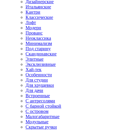
Дизайнерские
Итальянские
Кантри
Классические
Лофт
Модерн
Прованс
Неоклассика
Минимализм
Под старину
Скандинавские
Элитные
Эксклюзивные
Хай-тек
Особенности
Для студии
Для хрущевки
Для дачи
Встроенные
С антресолями
С барной стойкой
С островом
Малогабаритные
Модульные
Скрытые ручки