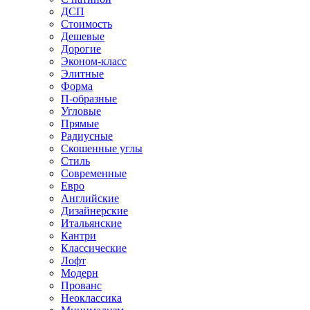
ДСП
Стоимость
Дешевые
Дорогие
Эконом-класс
Элитные
Форма
П-образные
Угловые
Прямые
Радиусные
Скошенные углы
Стиль
Современные
Евро
Английские
Дизайнерские
Итальянские
Кантри
Классические
Лофт
Модерн
Прованс
Неоклассика