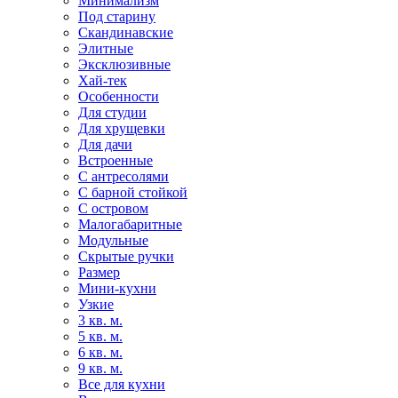
Минимализм
Под старину
Скандинавские
Элитные
Эксклюзивные
Хай-тек
Особенности
Для студии
Для хрущевки
Для дачи
Встроенные
С антресолями
С барной стойкой
С островом
Малогабаритные
Модульные
Скрытые ручки
Размер
Мини-кухни
Узкие
3 кв. м.
5 кв. м.
6 кв. м.
9 кв. м.
Все для кухни