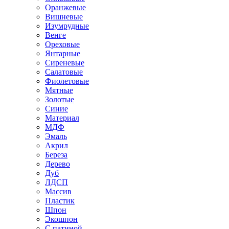
Оранжевые
Вишневые
Изумрудные
Венге
Ореховые
Янтарные
Сиреневые
Салатовые
Фиолетовые
Мятные
Золотые
Синие
Материал
МДФ
Эмаль
Акрил
Береза
Дерево
Дуб
ЛДСП
Массив
Пластик
Шпон
Экошпон
С патиной