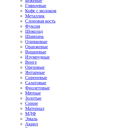
Бежевые
Глянцевые
Кофе с молоком
Металлик
Слоновая кость
Фуксия
Шоколад
Шампань
Оливковые
Оранжевые
Вишневые
Изумрудные
Венге
Ореховые
Янтарные
Сиреневые
Салатовые
Фиолетовые
Мятные
Золотые
Синие
Материал
МДФ
Эмаль
Акрил