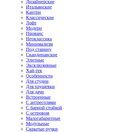
Дизайнерские
Итальянские
Кантри
Классические
Лофт
Модерн
Прованс
Неоклассика
Минимализм
Под старину
Скандинавские
Элитные
Эксклюзивные
Хай-тек
Особенности
Для студии
Для хрущевки
Для дачи
Встроенные
С антресолями
С барной стойкой
С островом
Малогабаритные
Модульные
Скрытые ручки