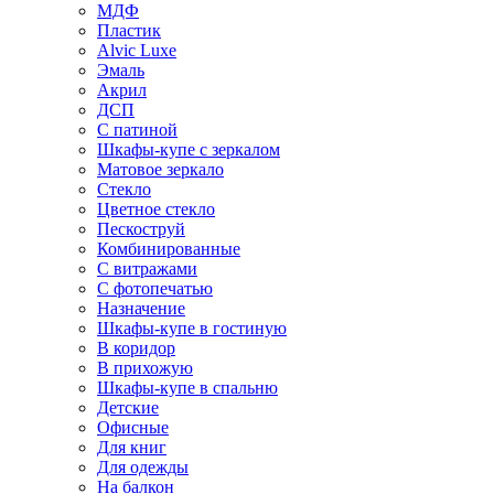
МДФ
Пластик
Alvic Luxe
Эмаль
Акрил
ДСП
С патиной
Шкафы-купе с зеркалом
Матовое зеркало
Стекло
Цветное стекло
Пескоструй
Комбинированные
С витражами
С фотопечатью
Назначение
Шкафы-купе в гостиную
В коридор
В прихожую
Шкафы-купе в спальню
Детские
Офисные
Для книг
Для одежды
На балкон