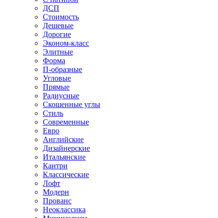
ДСП
Стоимость
Дешевые
Дорогие
Эконом-класс
Элитные
Форма
П-образные
Угловые
Прямые
Радиусные
Скошенные углы
Стиль
Современные
Евро
Английские
Дизайнерские
Итальянские
Кантри
Классические
Лофт
Модерн
Прованс
Неоклассика