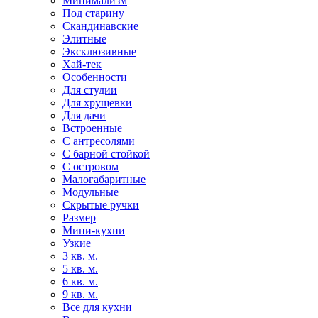
Минимализм
Под старину
Скандинавские
Элитные
Эксклюзивные
Хай-тек
Особенности
Для студии
Для хрущевки
Для дачи
Встроенные
С антресолями
С барной стойкой
С островом
Малогабаритные
Модульные
Скрытые ручки
Размер
Мини-кухни
Узкие
3 кв. м.
5 кв. м.
6 кв. м.
9 кв. м.
Все для кухни