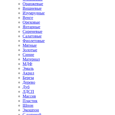
Оранжевые
Вишневые
Изумрудные
Венге
Ореховые
Янтарные
Сиреневые
Салатовые
Фиолетовые
Мятные
Золотые
Синие
Материал
МДФ
Эмаль
Акрил
Береза
Дерево
Дуб
ЛДСП
Массив
Пластик
Шпон
Экошпон
С патиной