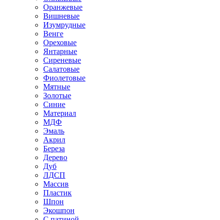
Оранжевые
Вишневые
Изумрудные
Венге
Ореховые
Янтарные
Сиреневые
Салатовые
Фиолетовые
Мятные
Золотые
Синие
Материал
МДФ
Эмаль
Акрил
Береза
Дерево
Дуб
ЛДСП
Массив
Пластик
Шпон
Экошпон
С патиной