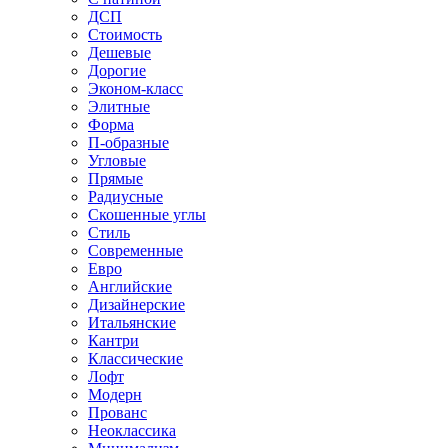
ДСП
Стоимость
Дешевые
Дорогие
Эконом-класс
Элитные
Форма
П-образные
Угловые
Прямые
Радиусные
Скошенные углы
Стиль
Современные
Евро
Английские
Дизайнерские
Итальянские
Кантри
Классические
Лофт
Модерн
Прованс
Неоклассика