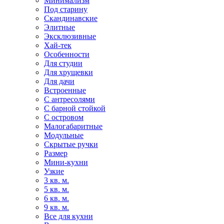
Минимализм
Под старину
Скандинавские
Элитные
Эксклюзивные
Хай-тек
Особенности
Для студии
Для хрущевки
Для дачи
Встроенные
С антресолями
С барной стойкой
С островом
Малогабаритные
Модульные
Скрытые ручки
Размер
Мини-кухни
Узкие
3 кв. м.
5 кв. м.
6 кв. м.
9 кв. м.
Все для кухни