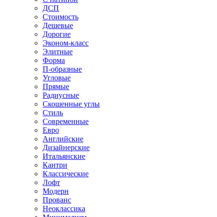
ДСП
Стоимость
Дешевые
Дорогие
Эконом-класс
Элитные
Форма
П-образные
Угловые
Прямые
Радиусные
Скошенные углы
Стиль
Современные
Евро
Английские
Дизайнерские
Итальянские
Кантри
Классические
Лофт
Модерн
Прованс
Неоклассика