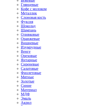
Бежевые
Глянцевые
Кофе с молоком
Металлик
Слоновая кость
Фуксия
Шоколад
Шампань
Оливковые
Оранжевые
Вишневые
Изумрудные
Венге
Ореховые
Янтарные
Сиреневые
Салатовые
Фиолетовые
Мятные
Золотые
Синие
Материал
МДФ
Эмаль
Акрил