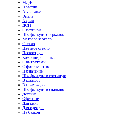
МДФ
Пластик
Alvic Luxe
Эмаль
Акрил
ДСП
С патиной
Шкафы-купе с зеркалом
Матовое зеркало
Стекло
Цветное стекло
Пескоструй
Комбинированные
С витражами
С фотопечатью
Назначение
Шкафы-купе в гостиную
В коридор
В прихожую
Шкафы-купе в спальню
Детские
Офисные
Для книг
Для одежды
На балкон