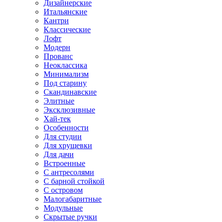
Дизайнерские
Итальянские
Кантри
Классические
Лофт
Модерн
Прованс
Неоклассика
Минимализм
Под старину
Скандинавские
Элитные
Эксклюзивные
Хай-тек
Особенности
Для студии
Для хрущевки
Для дачи
Встроенные
С антресолями
С барной стойкой
С островом
Малогабаритные
Модульные
Скрытые ручки