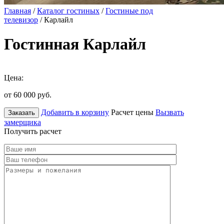
Главная
/
Каталог гостиных
/
Гостиные под
телевизор
/ Карлайл
Гостинная Карлайл
Цена:
от 60 000
руб.
Добавить в корзину
Расчет цены
Вызвать
Заказать
замерщика
Получить расчет